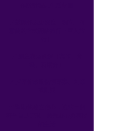
作設計理想生活藍圖
✔️ 鼓勵你以更深度、獨立、有
意義的方式開始旅行（單人旅
行）
✔️ 創意表達教練（寫作、音
樂、新嗜好）
✔️ 指導你啟動熱情專案、創業
或副業
✔️ 幫助你建立信心，追求一個
符合自己定義、兼顧野心與喜悅
的生活