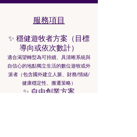
服務項目
✨ 穩健遊牧者方案（目標
導向或依次數計）
適合渴望轉型為可持續、具清晰系統與
自信心的地點獨立生活的數位遊牧或外
派者（包含國外建立人脈、財務/情緒/
健康穩定性、搬遷策略）
✨ 自由創業方案
適合希望啟動副業、線上事業或熱情專
案，為職涯與生活創造更多自由的客戶
✨ 深度旅行體驗方案
適合渴望深入、意義豐富單人旅行的人
——超越觀光打卡，進入個人成長與文