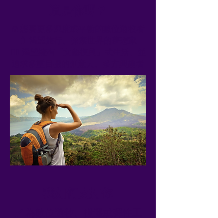
這是你嗎？
⚖️ 想要更多深度或平衡的數位遊牧者
🧳 渴望旅行、探索世界的夢想家
❤️‍🔥 渴望擁有「文藝復興」式生活、並
追求多重目標的創意人、多方興趣者
我如何支持你
✔️ 為數位遊牧、搬遷或彈性工